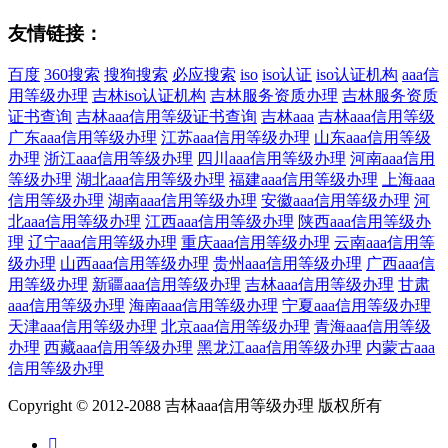
友情链接：
百度
360搜索
搜狗搜索
必应搜索
iso
iso认证
iso认证机构
aaa信
用等级办理
吉林iso认证机构
吉林服务资质办理
吉林服务资质
证书查询
吉林aaa信用等级证书查询
吉林aaa
吉林aaa信用等级
广东aaa信用等级办理
江苏aaa信用等级办理
山东aaa信用等级
办理
浙江aaa信用等级办理
四川aaa信用等级办理
河南aaa信用
等级办理
湖北aaa信用等级办理
福建aaa信用等级办理
上海aaa
信用等级办理
湖南aaa信用等级办理
安徽aaa信用等级办理
河
北aaa信用等级办理
江西aaa信用等级办理
陕西aaa信用等级办
理
辽宁aaa信用等级办理
重庆aaa信用等级办理
云南aaa信用等
级办理
山西aaa信用等级办理
贵州aaa信用等级办理
广西aaa信
用等级办理
新疆aaa信用等级办理
吉林aaa信用等级办理
甘肃
aaa信用等级办理
海南aaa信用等级办理
宁夏aaa信用等级办理
天津aaa信用等级办理
北京aaa信用等级办理
青海aaa信用等级
办理
西藏aaa信用等级办理
黑龙江aaa信用等级办理
内蒙古aaa
信用等级办理
Copyright © 2012-2088 吉林aaa信用等级办理 版权所有
