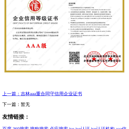
上一篇：吉林aaa重合同守信用企业证书
下一篇：暂无
友情链接：
百度
360搜索
搜狗搜索
必应搜索
iso
iso认证
iso认证机构
aaa信