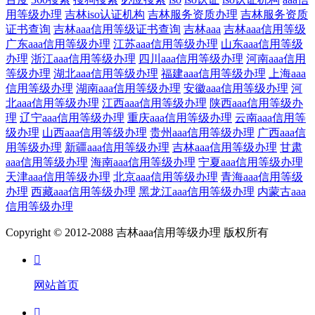
用等级办理
吉林iso认证机构
吉林服务资质办理
吉林服务资质
证书查询
吉林aaa信用等级证书查询
吉林aaa
吉林aaa信用等级
广东aaa信用等级办理
江苏aaa信用等级办理
山东aaa信用等级
办理
浙江aaa信用等级办理
四川aaa信用等级办理
河南aaa信用
等级办理
湖北aaa信用等级办理
福建aaa信用等级办理
上海aaa
信用等级办理
湖南aaa信用等级办理
安徽aaa信用等级办理
河
北aaa信用等级办理
江西aaa信用等级办理
陕西aaa信用等级办
理
辽宁aaa信用等级办理
重庆aaa信用等级办理
云南aaa信用等
级办理
山西aaa信用等级办理
贵州aaa信用等级办理
广西aaa信
用等级办理
新疆aaa信用等级办理
吉林aaa信用等级办理
甘肃
aaa信用等级办理
海南aaa信用等级办理
宁夏aaa信用等级办理
天津aaa信用等级办理
北京aaa信用等级办理
青海aaa信用等级
办理
西藏aaa信用等级办理
黑龙江aaa信用等级办理
内蒙古aaa
信用等级办理
Copyright © 2012-2088 吉林aaa信用等级办理 版权所有

网站首页
