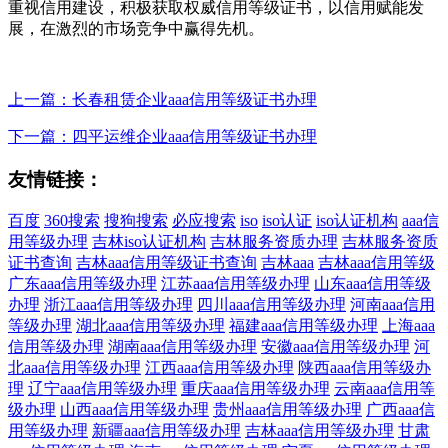
重视信用建设，积极获取权威信用等级证书，以信用赋能发
展，在激烈的市场竞争中赢得先机。
上一篇：长春租赁企业aaa信用等级证书办理
下一篇：四平运维企业aaa信用等级证书办理
友情链接：
百度
360搜索
搜狗搜索
必应搜索
iso
iso认证
iso认证机构
aaa信
用等级办理
吉林iso认证机构
吉林服务资质办理
吉林服务资质
证书查询
吉林aaa信用等级证书查询
吉林aaa
吉林aaa信用等级
广东aaa信用等级办理
江苏aaa信用等级办理
山东aaa信用等级
办理
浙江aaa信用等级办理
四川aaa信用等级办理
河南aaa信用
等级办理
湖北aaa信用等级办理
福建aaa信用等级办理
上海aaa
信用等级办理
湖南aaa信用等级办理
安徽aaa信用等级办理
河
北aaa信用等级办理
江西aaa信用等级办理
陕西aaa信用等级办
理
辽宁aaa信用等级办理
重庆aaa信用等级办理
云南aaa信用等
级办理
山西aaa信用等级办理
贵州aaa信用等级办理
广西aaa信
用等级办理
新疆aaa信用等级办理
吉林aaa信用等级办理
甘肃