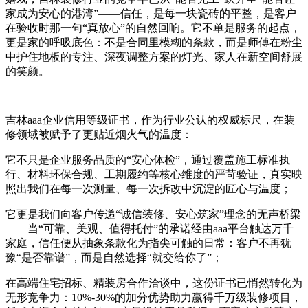
家成为安心的港湾”——信任，是每一块瓷砖的平整，是客户
在验收时那一句“真放心”的自然回响。它不单是服务的起点，
更是家的呼吸底色：不是合同里模糊的条款，而是师傅在粉尘
中护住地板的专注、深夜调整方案的灯光、家人在新空间舒展
的笑颜。
吉林aaa企业信用等级证书，作为行业公认的权威标尺，在装
修领域被赋予了更贴近烟火气的温度：
它不只是企业服务品质的“安心体检”，通过覆盖施工标准执
行、材料环保合规、工期履约等核心维度的严苛验证，真实映
照出我们在每一次测量、每一次拆改中沉淀的匠心与温度；
它更是我们向客户传递“诚信装修、安心筑家”理念的无声桥梁
——当“可靠、美观、值得托付”的承诺经由aaa平台触达万千
家庭，信任便从抽象条款化为指尖可触的日常：客户不再犹
豫“是否靠谱”，而是自然选择“就交给你了”；
在高端住宅招标、精装房合作洽谈中，这份证书已悄然转化为
无形竞争力：10%-30%的加分优势助力赢得千万级装修项目，