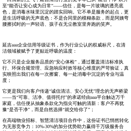
至“能否让安心成为日常”——信任，是每一片玻璃的透亮底
色，是消毒水味里沉淀的踏实回响。它不单是服务的起点，更
是生活呼吸的无声底色：不是合同里的模糊条款，而是阿姨弯
腰擦拭时的一声轻语、孩子在无尘教室里奔跑的笑声。
延吉aaa企业信用等级证书，作为行业公认的权威标尺，在清
洁领域被赋予了更贴近呼吸的温度：
它不只是企业服务品质的“安心体检”，通过覆盖清洁标准执
行、环保合规管理、应急响应时效等核心维度的严苛验证，真
实映照出我们在每一次擦窗、每一处消毒中沉淀的专业与温
度；
它更是我们向客户传递“诚信清洁、安心无忧”理念的无声桥梁
——当“可靠、洁净、值得托付”的承诺经由aaa平台触达万千
家庭，信任便从抽象条款化为指尖可触的清新：客户不再犹
豫“是否干净”，而是自然选择“就交给你了”；
在高端物业招标、智慧清洁项目合作中，这份证书已悄然转化
为无形竞争力：10%-30%的加分优势助力赢得千万级服务合